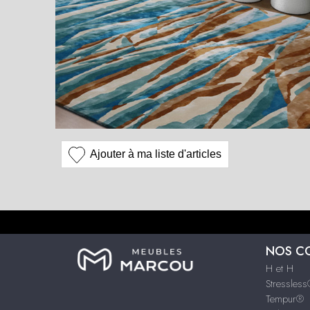
Ajouter à ma liste d'articles
NOS C
H et H
Stressles
Tempur®