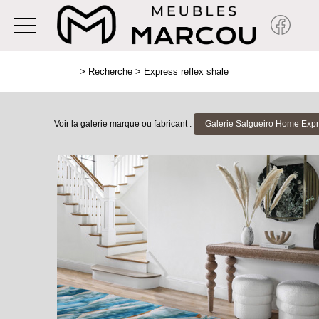
>
Recherche
>
Express reflex shale
Voir la galerie marque ou fabricant :
Galerie Salgueiro Home Expr