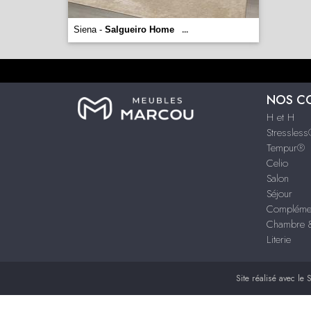
Siena -
Salgueiro Home
...
NOS C
H et H
Stressles
Tempur®
Celio
Salon
Séjour
Compléme
Chambre &
Literie
Site réalisé avec le
S