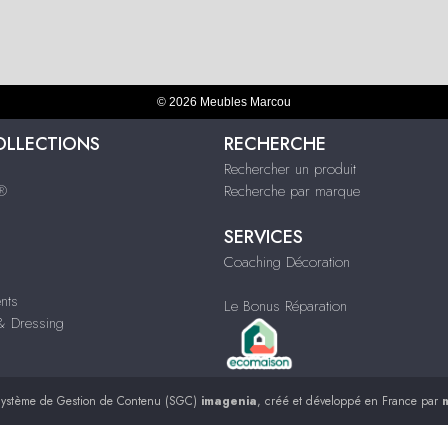
© 2026 Meubles Marcou
OLLECTIONS
RECHERCHE
Rechercher un produit
s®
Recherche par marque
SERVICES
Coaching Décoration
nts
Le Bonus Réparation
 Dressing
ystème de Gestion de Contenu (SGC)
imagenia
, créé et développé en France par