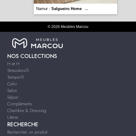
Namur -
Salgueiro Home
...
© 2026 Meubles Marcou
NOS COLLECTIONS
H et H
Stressless®
Tempur®
Celio
Salon
Séjour
Compléments
Chambre & Dressing
Literie
RECHERCHE
Rechercher un produit