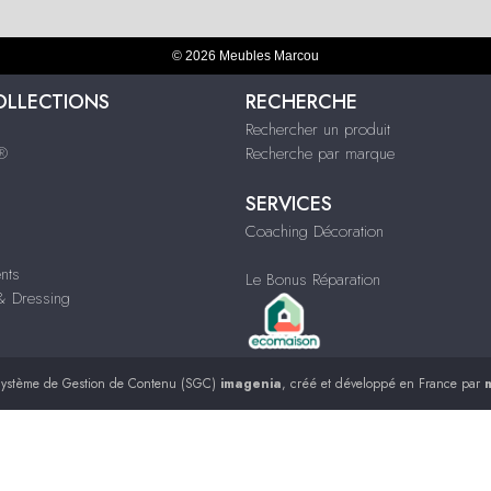
© 2026 Meubles Marcou
OLLECTIONS
RECHERCHE
Rechercher un produit
s®
Recherche par marque
SERVICES
Coaching Décoration
nts
Le Bonus Réparation
 Dressing
ystème de Gestion de Contenu (SGC)
imagenia
, créé et développé en France par