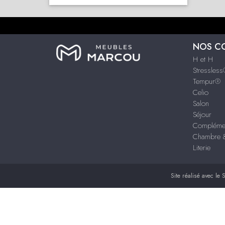
NOS C
H et H
Stressles
Tempur®
Celio
Salon
Séjour
Compléme
Chambre &
Literie
Site réalisé avec le
S