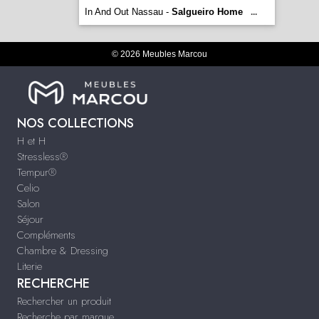
In And Out Nassau -
Salgueiro Home
...
© 2026 Meubles Marcou
NOS COLLECTIONS
H et H
Stressless®
Tempur®
Celio
Salon
Séjour
Compléments
Chambre & Dressing
Literie
RECHERCHE
Rechercher un produit
Recherche par marque