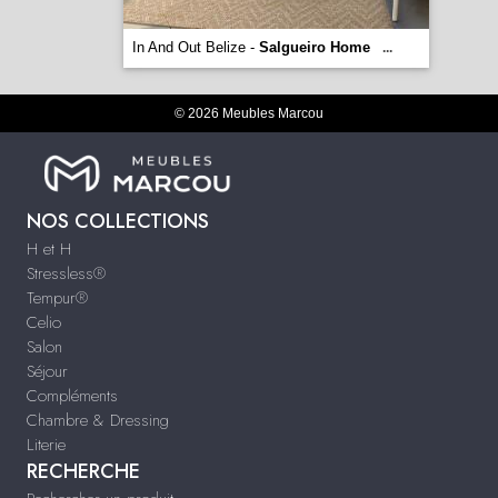
In And Out Belize -
Salgueiro Home
...
© 2026 Meubles Marcou
NOS COLLECTIONS
H et H
Stressless®
Tempur®
Celio
Salon
Séjour
Compléments
Chambre & Dressing
Literie
RECHERCHE