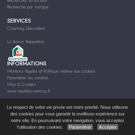
Rechercher un produit
Recherche par marque
SERVICES
Coaching Décoration
Le Bonus Réparation
INFORMATIONS
Mentions légales et Politique relative aux cookies
Paramétrer les cookies
Infos & Contact
www.meubles-marcou.fr
Le respect de votre vie privée est notre priorité. Nous utilisons
des cookies pour vous garantir la meilleure expérience sur
notre site. En poursuivant votre navigation, vous acceptez
Site réalisé avec le
Système de Gestion de Contenu (SGC)
imagenia
, créé et
l’utilisation des cookies.
Paramétrer
Accepter
développé en France par
mémoire d'images
.