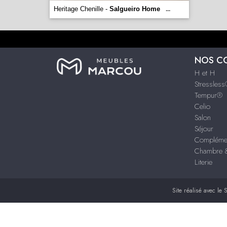
Heritage Chenille -
Salgueiro Home
...
NOS C
H et H
Stressles
Tempur®
Celio
Salon
Séjour
Compléme
Chambre &
Literie
Site réalisé avec le
S