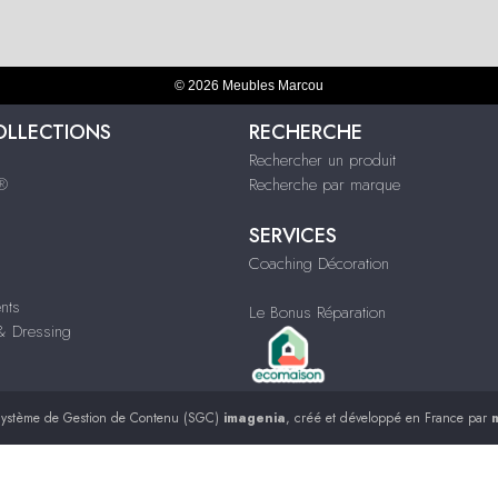
© 2026 Meubles Marcou
OLLECTIONS
RECHERCHE
Rechercher un produit
s®
Recherche par marque
SERVICES
Coaching Décoration
nts
Le Bonus Réparation
 Dressing
ystème de Gestion de Contenu (SGC)
imagenia
, créé et développé en France par