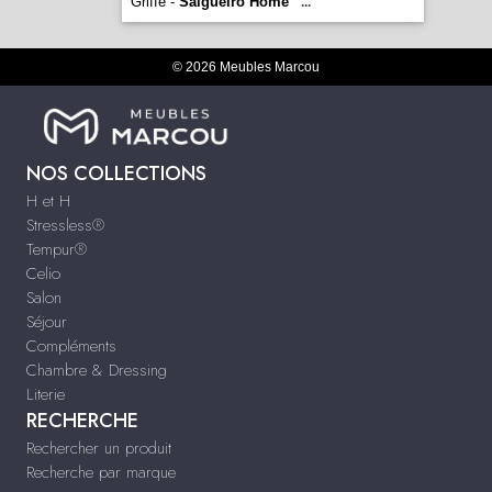
Griffe -
Salgueiro Home
...
© 2026 Meubles Marcou
NOS COLLECTIONS
H et H
Stressless®
Tempur®
Celio
Salon
Séjour
Compléments
Chambre & Dressing
Literie
RECHERCHE
Rechercher un produit
Recherche par marque