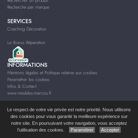
Rechercher un produit
Recherche par marque
SERVICES
Coaching Décoration
Le Bonus Réparation
INFORMATIONS
Mentions légales et Politique relative aux cookies
Paramétrer les cookies
Infos & Contact
www.meubles-marcou.fr
Le respect de votre vie privée est notre priorité. Nous utilisons
des cookies pour vous garantir la meilleure expérience sur
notre site. En poursuivant votre navigation, vous acceptez
Site réalisé avec le
Système de Gestion de Contenu (SGC)
imagenia
, créé et
l’utilisation des cookies.
Paramétrer
Accepter
développé en France par
mémoire d'images
.