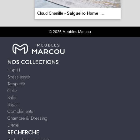
Cloud Chenille -
Salgueiro Home
...
© 2026 Meubles Marcou
NOS COLLECTIONS
H et H
Stressless®
Tempur®
Celio
Salon
Séjour
Compléments
Chambre & Dressing
Literie
RECHERCHE