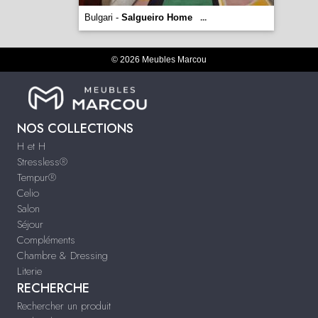
Bulgari -
Salgueiro Home
...
© 2026 Meubles Marcou
NOS COLLECTIONS
H et H
Stressless®
Tempur®
Celio
Salon
Séjour
Compléments
Chambre & Dressing
Literie
RECHERCHE
Rechercher un produit