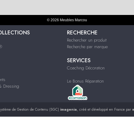
© 2026 Meubles Marcou
OLLECTIONS
RECHERCHE
Rechercher un produit
s®
Recherche par marque
SERVICES
Coaching Décoration
nts
Le Bonus Réparation
 Dressing
ystème de Gestion de Contenu (SGC)
imagenia
, créé et développé en France par