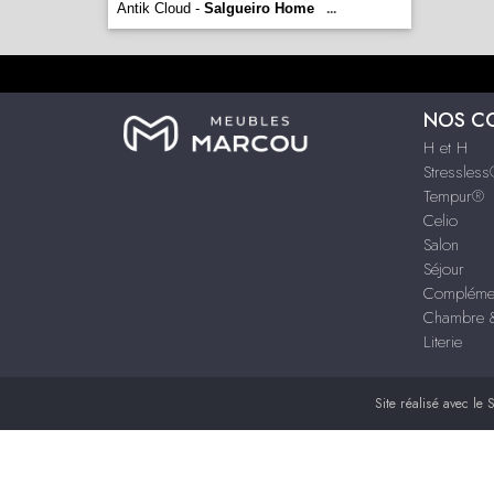
Antik Cloud -
Salgueiro Home
...
NOS C
H et H
Stressles
Tempur®
Celio
Salon
Séjour
Compléme
Chambre &
Literie
Site réalisé avec le
S