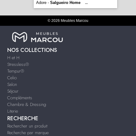
Adore -
Salgueiro Home
...
© 2026 Meubles Marcou
NOS COLLECTIONS
H et H
Stressless®
Tempur®
Celio
Salon
Séjour
Compléments
Chambre & Dressing
Literie
RECHERCHE
Rechercher un produit
Recherche par marque