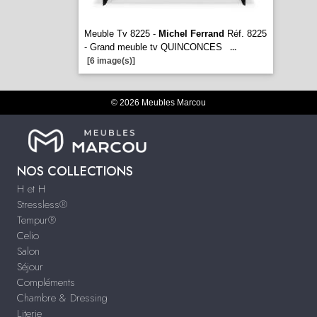
Meuble Tv 8225 -
Michel Ferrand
Réf. 8225
- Grand meuble tv QUINCONCES
...
[6 image(s)]
© 2026 Meubles Marcou
NOS COLLECTIONS
H et H
Stressless®
Tempur®
Celio
Salon
Séjour
Compléments
Chambre & Dressing
Literie