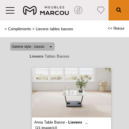
<< Retour
>
Compléments
>
Lievens tables basses
Lievens
Tables Basses
Anna Table Basse -
Lievens
...
[21 image(s)]