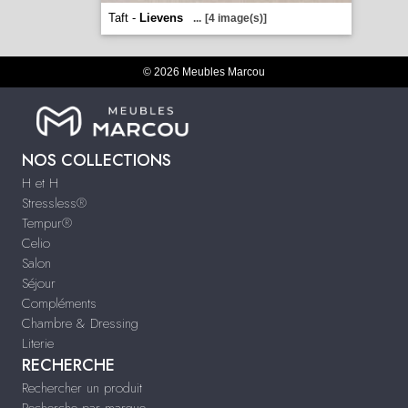
Taft -
Lievens
...
[4 image(s)]
© 2026 Meubles Marcou
NOS COLLECTIONS
H et H
Stressless®
Tempur®
Celio
Salon
Séjour
Compléments
Chambre & Dressing
Literie
RECHERCHE
Rechercher un produit