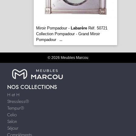
Miroir Pompadour -
Labarère
Réf. 50721
Collection Pompadour - Grand Miroir
Pompadour
...
© 2026 Meubles Marcou
NOS COLLECTIONS
H et H
Stressless®
Tempur®
Celio
Salon
Séjour
Compléments