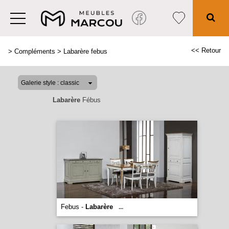
<< Retour
>
Compléments
>
Labarère febus
Labarère
Fébus
Febus -
Labarère
...