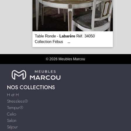
Table Ronde -
Labarère
Réf. 34050
Collection Fébus
...
© 2026 Meubles Marcou
NOS COLLECTIONS
H et H
Stressless®
Tempur®
Celio
Salon
Séjour