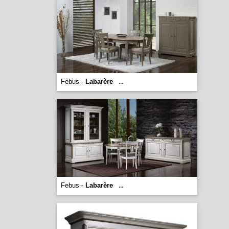
Febus -
Labarère
...
Febus -
Labarère
...