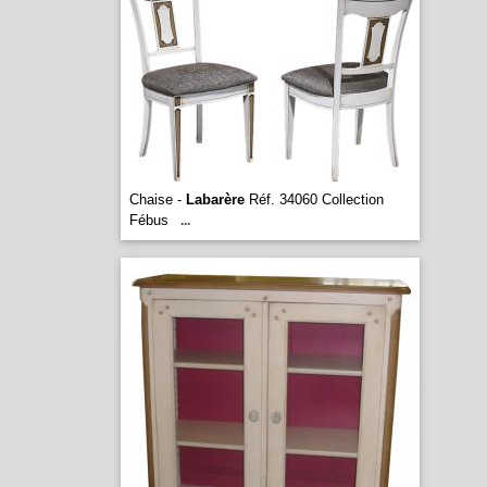
Chaise -
Labarère
Réf. 34060 Collection
Fébus
...