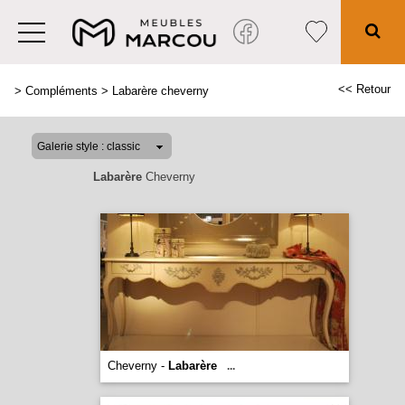
<< Retour
>
Compléments
>
Labarère cheverny
Labarère
Cheverny
Cheverny -
Labarère
...