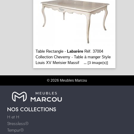
Table Rectangle -
Labarère
Réf. 37004
Collection Cheverny - Table à manger Style
Louis XV Merisier Massif
...
[3 image(s)]
© 2026 Meubles Marcou
NOS COLLECTIONS
H et H
Stressless®
Tempur®