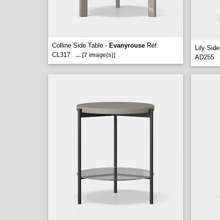
Colline Side Table -
Evanyrouse
Réf.
Lily Sid
CL317
...
[7 image(s)]
AD255