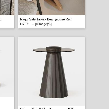
.
Raggi Side Table -
Evanyrouse
Réf.
LN106
...
[8 image(s)]
.