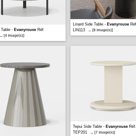
Linard Side Table -
Evanyrouse
Réf
e Table -
Evanyrouse
Réf.
LIN113
...
[8 image(s)]
...
[4 image(s)]
Tepui Side Table -
Evanyrouse
Réf
TEP201
...
[7 image(s)]