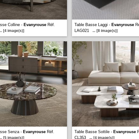
sse Colline -
Evanyrouse
Réf.
Table Basse Laggi -
Evanyrouse
Ré
LAG021
..
[4 image(s)]
...
[8 image(s)]
asse Senza -
Evanyrouse
Réf.
Table Basse Sottile -
Evanyrouse
R
CL353
..
[5 image(s)]
...
[4 image(s)]