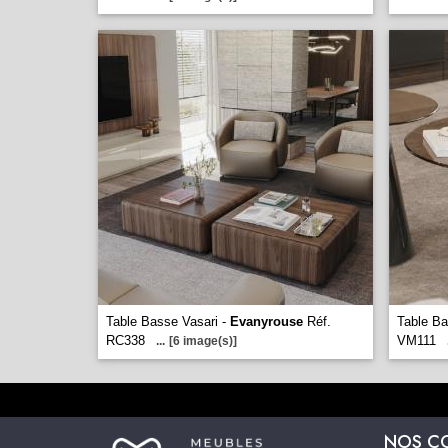
Table Basse Vasari -
Evanyrouse
Réf.
Table Ba
RC338
VM111
...
[6 image(s)]
NOS C