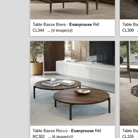
Table Basse Brera -
Evanyrouse
Réf.
Table Ba
CL344
CL308
...
[4 image(s)]
.
Table Basse Rocco -
Evanyrouse
Réf.
Table B
RC302
CL326
...
[6 image(s)]
.