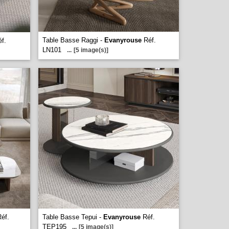
Table Basse Raggi -
Evanyrouse
Réf.
f.
LN101
...
[5 image(s)]
éf.
Table Basse Tepui -
Evanyrouse
Réf.
TEP195
...
[5 image(s)]