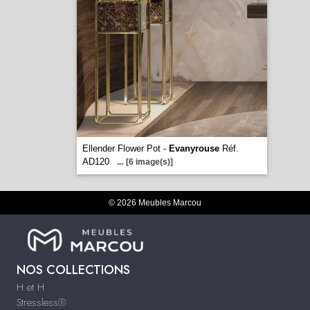
Ellender Flower Pot -
Evanyrouse
Réf.
AD120
...
[6 image(s)]
© 2026 Meubles Marcou
NOS COLLECTIONS
H et H
Stressless®