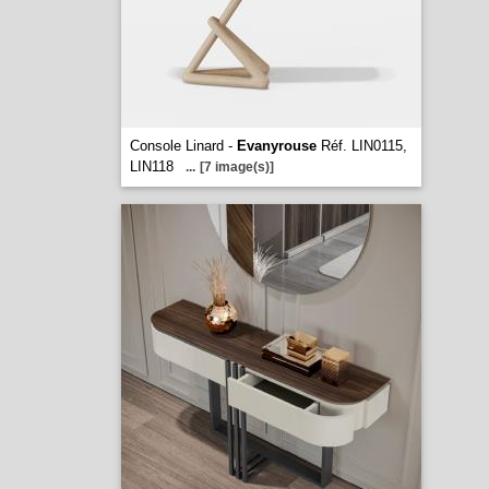
Console Linard -
Evanyrouse
Réf. LIN0115,
LIN118
...
[7 image(s)]