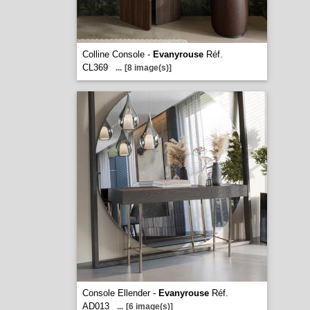
Colline Console -
Evanyrouse
Réf.
CL369
...
[8 image(s)]
Console Ellender -
Evanyrouse
Réf.
AD013
...
[6 image(s)]