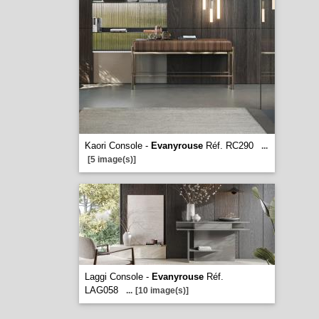
Kaori Console -
Evanyrouse
Réf. RC290
...
[5 image(s)]
Laggi Console -
Evanyrouse
Réf.
LAG058
...
[10 image(s)]