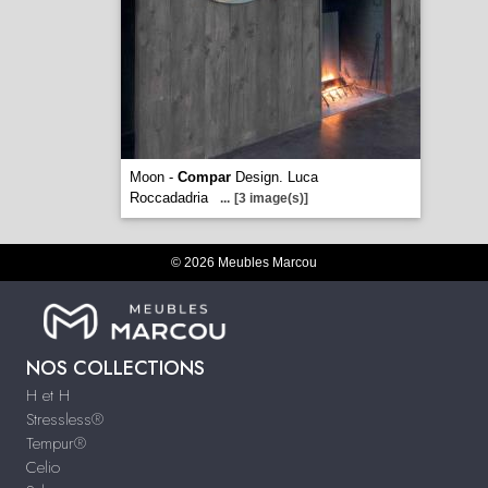
Moon -
Compar
Design. Luca
Roccadadria
...
[3 image(s)]
© 2026 Meubles Marcou
NOS COLLECTIONS
H et H
Stressless®
Tempur®
Celio