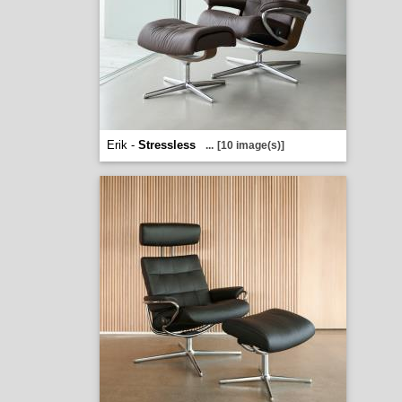
Erik -
Stressless
...
[10 image(s)]