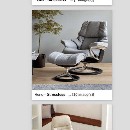
...
[7 image(s)]
Reno -
Stressless
...
[10 image(s)]